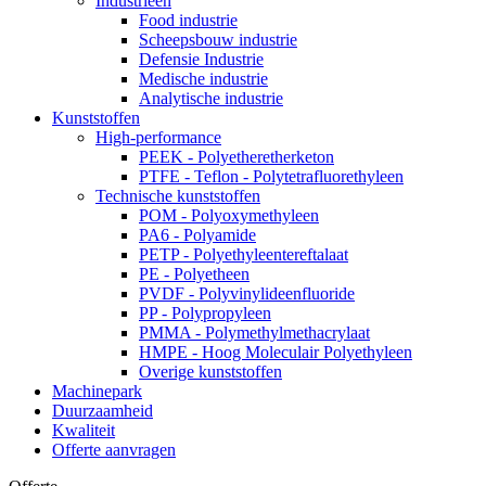
Industrieën
Food industrie
Scheepsbouw industrie
Defensie Industrie
Medische industrie
Analytische industrie
Kunststoffen
High-performance
PEEK - Polyetheretherketon
PTFE - Teflon - Polytetrafluorethyleen
Technische kunststoffen
POM - Polyoxymethyleen
PA6 - Polyamide
PETP - Polyethyleentereftalaat
PE - Polyetheen
PVDF - Polyvinylideenfluoride
PP - Polypropyleen
PMMA - Polymethylmethacrylaat
HMPE - Hoog Moleculair Polyethyleen
Overige kunststoffen
Machinepark
Duurzaamheid
Kwaliteit
Offerte aanvragen