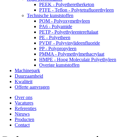
PEEK - Polyetheretherketon
PTFE - Teflon - Polytetrafluorethyleen
Technische kunststoffen
POM - Polyoxymethyleen
PA6 - Polyamide
PETP - Polyethyleentereftalaat
PE - Polyetheen
PVDF - Polyvinylideenfluoride
PP - Polypropyleen
PMMA - Polymethylmethacrylaat
HMPE - Hoog Moleculair Polyethyleen
Overige kunststoffen
Machinepark
Duurzaamheid
Kwaliteit
Offerte aanvragen
Over ons
Vacatures
Referenties
Nieuws
Producten
Contact