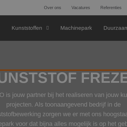
Over ons
Vacatures
Referenties
Kunststoffen
Machinepark
Duurzaa
UNSTSTOF FREZ
is jouw partner bij het realiseren van jouw ku
projecten. Als toonaangevend bedrijf in de
ststofbewerking zorgen we er met ons hoogsta
park voor dat bijna alles mogelijk is op het ge