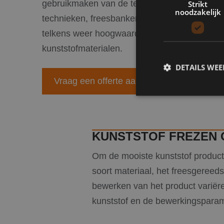
gebruikmaken van de techniek met een bovenf
Strikt
noodzakelijk
technieken, freesbanken en oog voor detail 
telkens weer hoogwaardige resultaten behaal
kunststofmaterialen.
DETAILS WE
Vraag een offerte aan
S
KUNSTSTOF FREZEN 
Strikt noodzakelijke
accountbeheer. De we
Om de mooiste kunststof producten
Naam
soort materiaal, het freesgereed
PHPSESSID
bewerken van het product variër
kunststof en de bewerkingsparame