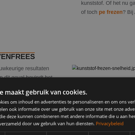
kunststof. Of het nu g
of toch
pe frezen
? Bij
VENFREES
uwkeurige resultaten
n dit geval bevindt het
wat vervolgens het
e maakt gebruik van cookies.
ezen van kunststof met
kies om inhoud en advertenties te personaliseren en om ons ver
plexe freeswerken te
len ook informatie over uw gebruik van onze site met onze adver
 die deze kunnen combineren met andere informatie die u aan hen
n verzameld door uw gebruik van hun diensten.
Privacybeleid
sbanken
die