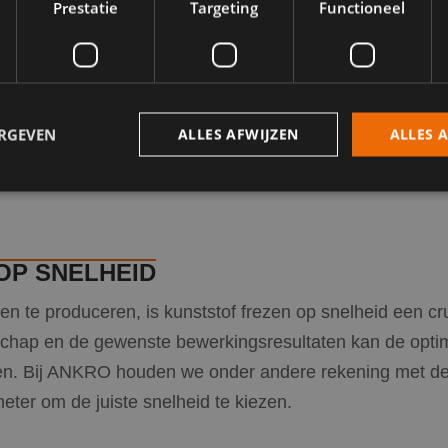
rees. Met de juiste
Prestatie
Targeting
Functioneel
worden er bij ANKRO
d bij het bewerken van
ERGEVEN
ALLES AFWIJZEN
ALLES 
trikt noodzakelijk
Prestatie
Targeting
Functioneel
Niet-geclassificee
OP SNELHEID
 cookies maken de kernfunctionaliteiten van de website mogelijk, zoals gebruikersaanm
bsite kan niet goed worden gebruikt zonder de strikt noodzakelijke cookies.
 te produceren, is kunststof frezen op snelheid een cruc
Aanbieder
/
Vervaldatum
Omschrijving
Domein
schap en de gewenste bewerkingsresultaten kan de optim
Sessie
Cookie gegenereerd door applicaties op basis
PHP.net
en. Bij ANKRO houden we onder andere rekening met de 
Dit is een identificator voor algemene doelei
www.ankro.nl
gebruikt om variabelen van gebruikerssessie
ter om de juiste snelheid te kiezen.
Het is normaal gesproken een willekeurig g
hoe het wordt gebruikt, kan specifiek zijn voo
goed voorbeeld is het behouden van een inge
een gebruiker tussen pagina's.