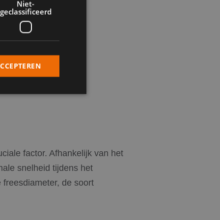
Niet-
geclassificeerd
ACCEPTEREN
rd
elding en
iale factor. Afhankelijk van het
ale snelheid tijdens het
 van de PHP-taal.
freesdiameter, de soort
nden die wordt
s te onderhouden.
egenereerd nummer,
r de site, maar een
logde status voor