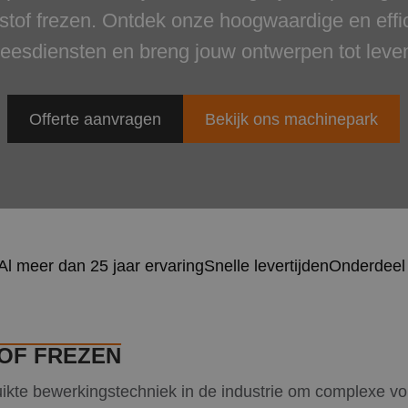
stof frezen. Ontdek onze hoogwaardige en effi
reesdiensten en breng jouw ontwerpen tot leve
Offerte aanvragen
Bekijk ons machinepark
Al meer dan 25 jaar ervaring
Snelle levertijden
Onderdeel
OF FREZEN
uikte bewerkingstechniek in de industrie om complexe v