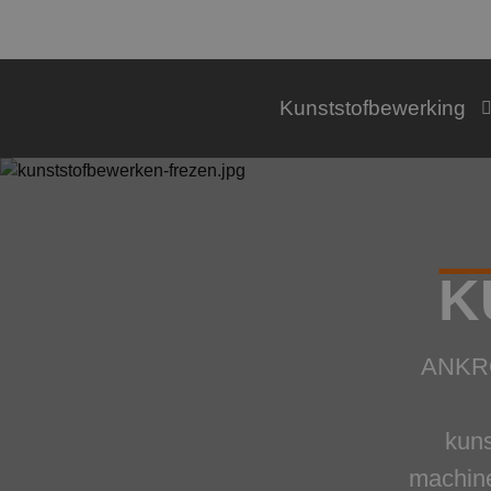
Kunststofbewerking
K
ANKRO 
kun
machine