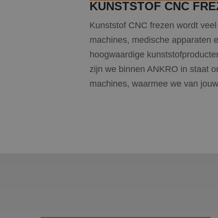
KUNSTSTOF CNC FRE
IDE
Goog
.doub
Kunststof CNC frezen wordt veel 
_clck
.ankr
machines, medische apparaten en
hoogwaardige kunststofproducte
SM
.c.cla
zijn we binnen ANKRO in staat o
machines, waarmee we van jouw
MUID
Micro
Corp
.clari
_clsk
Micro
.ankr
MR
Micro
Corp
.c.bi
SRM_B
Micro
Corp
.c.bi
_gcl_au