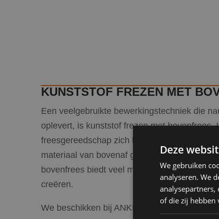
KUNSTSTOF FREZEN MET BO
Een veelgebruikte bewerkingstechniek die na
oplevert, is kunststof frezen met bovenfrees. I
freesgereedschap zich boven in de machine, 
Deze websit
materiaal van bovenaf gaat bewerken. Het fr
We gebruiken coo
bovenfrees biedt veel mogelijkheden om com
analyseren. We de
creëren.
analysepartners,
of die zij hebbe
We beschikken bij ANKRO over diverse
free