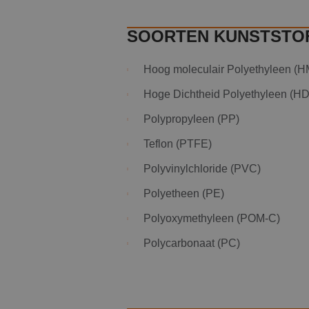
CookieScriptConse
SOORTEN KUNSTSTOF
_GRECAPTCHA
Hoog moleculair Polyethyleen (
Hoge Dichtheid Polyethyleen (H
Polypropyleen (PP)
Naam
Teflon (PTFE)
Naam
fp_user_id
Aanb
Naam
Dome
Polyvinylchloride (PVC)
_ga_1DK5THKWDT
MUID
Micro
Corp
Polyetheen (PE)
_ga
.bing
Polyoxymethyleen (POM-C)
MR
Micro
Polycarbonaat (PC)
Corp
.c.cla
ANONCHK
Micro
Corp
.c.cla