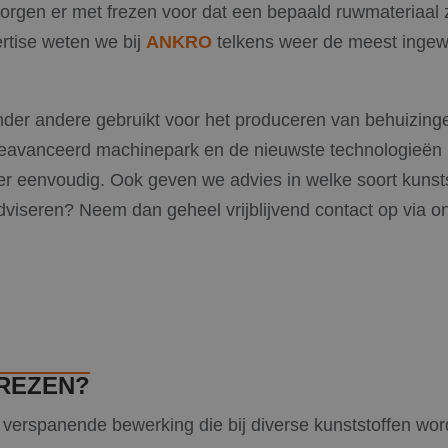
rgen er met frezen voor dat een bepaald ruwmateriaal zi
rtise weten we bij
ANKRO
telkens weer de meest ingew
nder andere gebruikt voor het produceren van behuizing
geavanceerd machinepark en de nieuwste technologieën
eer eenvoudig. Ook geven we advies in welke soort kunsts
dviseren? Neem dan geheel vrijblijvend contact op via 
FREZEN?
e verspanende bewerking die bij diverse kunststoffen wor