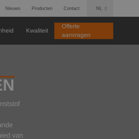
Nieuws
Producten
Contact
NL
Offerte
mheid
Kwaliteit
aanvragen
EN
nststof
ande
bied van