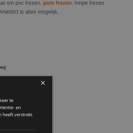
aat om pvc frezen,
pom frezen
, hmpe frezen
 ANKRO is alles mogelijk.
×
keer te
tentie- en
 heeft verstrekt