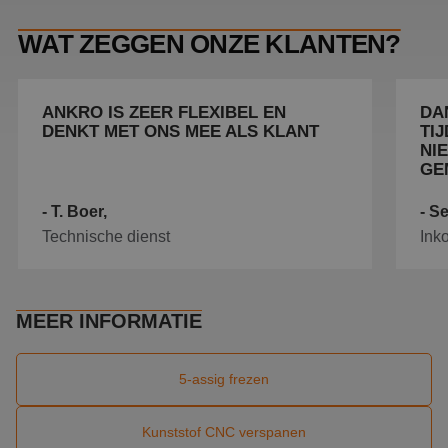
applica
basis 
taal. Di
WAT ZEGGEN ONZE KLANTEN?
identif
algeme
doelei
wordt 
om var
ANKRO IS ZEER FLEXIBEL EN
DA
van
DENKT MET ONS MEE ALS KLANT
TI
gebruik
te ond
NI
Het is 
GE
gespro
willeke
gegene
- T. Boer,
- S
nummer
wordt g
Technische dienst
Ink
kan spe
Google Privacy Policy
voor de
een go
voorbee
behou
een in
MEER INFORMATIE
status 
gebrui
pagina'
5-assig frezen
CookieScriptConsent
4 weken 2
Deze c
CookieScript
dagen
wordt 
www.ankro.nl
door d
Script.
Kunststof CNC verspanen
om de