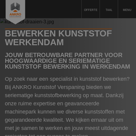
OFFERTE
TAAL
MENU
BEWERKEN KUNSTSTOF
Kunststofbewerking
WERKENDAM
Kunststoffen
JOUW BETROUWBARE PARTNER VOOR
Machinepark
HOOGWAARDIGE EN SERIEMATIGE
KUNSTSTOF BEWERKING IN WERKENDAM
Duurzaamheid
Op zoek naar een specialist in kunststof bewerken?
Kwaliteit
Bij ANKRO Kunststof Verspaning bieden we
Offerte aanvragen
seriematige kunststofbewerking op maat. Dankzij
onze ruime expertise en geavanceerde
Over ons
machinepark kunnen we diverse kunststoffen met
Vacatures
gegarandeerde kwaliteit. We kijken ernaar uit om
met je samen te werken en jouw meest uitdagende
Referenties