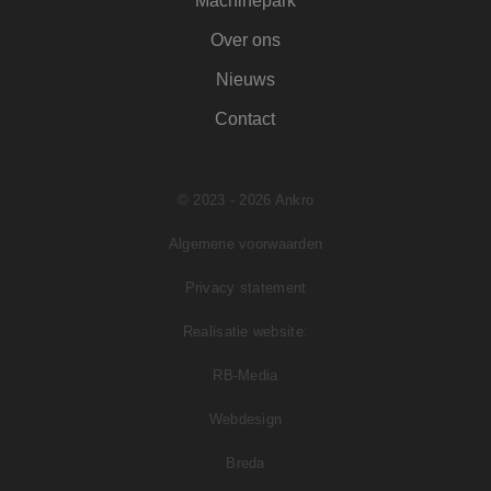
Machinepark
DoubleClick
(eigendom van
Google) om te
Over ons
bepalen of de
browser van de
Nieuws
websitebezoeker
cookies ondersteu
Contact
© 2023 - 2026 Ankro
Algemene voorwaarden
Privacy statement
Realisatie website:
RB-Media
Webdesign
Breda