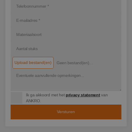
analyserapporte
mogelijk heeft gez
van de site.
voordat hij de
genoemde websit
bezocht.
IDE
1 jaar
Deze cookie wordt
Google LLC
ingesteld door
.doubleclick.net
Doubleclick en voe
informatie uit ove
hoe de eindgebrui
de website gebrui
en over eventuele
advertenties die d
eindgebruiker hee
gezien voordat hij
Upload bestand(en)
Geen bestand(en)
genoemde websit
geselecteerd…
bezocht.
_clck
.ankro.nl
1 jaar
Deze cookie wordt
gebruikt om
gebruikersinteract
en betrokkenheid
Ik ga akkoord met het
privacy statement
van
de website te volg
om de
ANKRO.
gebruikerservaring
websitefunctionali
te verbeteren.
SM
.c.clarity.ms
Sessie
Dit is een Microsof
MSN 1st party coo
die we gebruiken