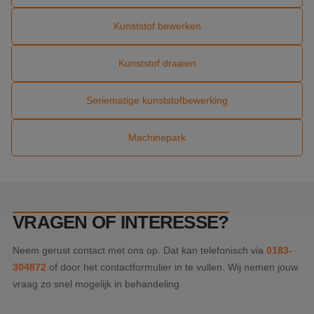
cookie
van be
onthou
Kunststof bewerken
cookie
van Co
Script.
noodza
Kunststof draaien
correct
_GRECAPTCHA
5 maanden 4
Google
Google LLC
Seriematige kunststofbewerking
weken
reCAP
www.google.com
plaatst
noodza
cookie
Machinepark
(_GREC
wannee
wordt 
met he
de risi
VRAGEN OF INTERESSE?
Aanbieder
Naam
Vervaldatum
Omschrijving
Neem gerust contact met ons op. Dat kan telefonisch via
0183-
/
Domein
Aanbieder
Naam
Vervaldatum
Omschrijving
/
Domein
304872
of door het contactformulier in te vullen. Wij nemen jouw
fp_user_id
.ankro.nl
1 jaar 1
vraag zo snel mogelijk in behandeling.
maand
_ga_1DK5THKWDT
.ankro.nl
1 jaar 1
Deze cookie wor
Aanbieder
/
Naam
Vervaldatum
Omschrijving
maand
gebruikt door
Domein
Google Analytics