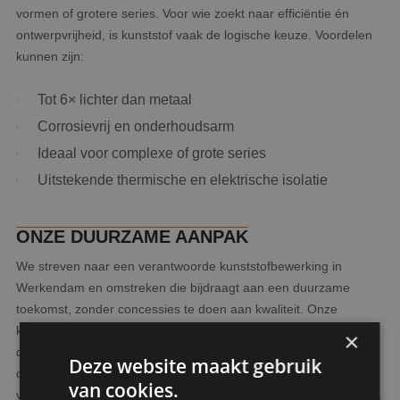
vormen of grotere series. Voor wie zoekt naar efficiëntie én
ontwerpvrijheid, is kunststof vaak de logische keuze. Voordelen
kunnen zijn:
Tot 6× lichter dan metaal
Corrosievrij en onderhoudsarm
Ideaal voor complexe of grote series
Uitstekende thermische en elektrische isolatie
ONZE DUURZAME AANPAK
We streven naar een verantwoorde kunststofbewerking in
Werkendam en omstreken die bijdraagt aan een duurzame
toekomst, zonder concessies te doen aan kwaliteit. Onze
klantgerichte aanpak zorgt voor duidelijke communicatie, korte
×
doorlooptijden en oplossingen op maat. Of je nu een technisch
Deze website maakt gebruik
ontwerp of advies nodig hebt, wij denken met je mee en zorgen
van cookies.
voor nauwkeurige kunststofbewerking volgens jouw specificaties.