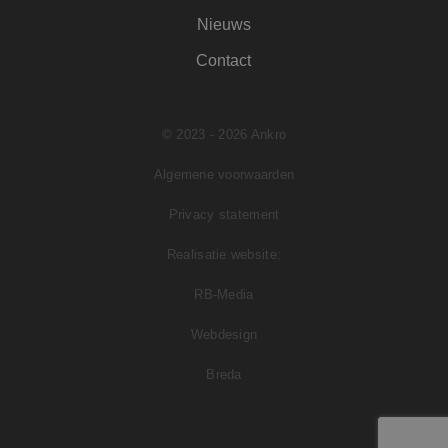
Google) om te
Nieuws
bepalen of de
browser van de
websitebezoeker
Contact
cookies ondersteu
© 2023 - 2026 Ankro
Algemene voorwaarden
Privacy statement
Realisatie website:
RB-Media
Webdesign
Breda