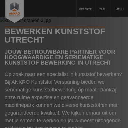
OFFERTE
TAAL
MENU
BEWERKEN KUNSTSTOF
Kunststofbewerking
UTRECHT
Kunststoffen
JOUW BETROUWBARE PARTNER VOOR
Machinepark
HOOGWAARDIGE EN SERIEMATIGE
KUNSTSTOF BEWERKING IN UTRECHT
Duurzaamheid
Op zoek naar een specialist in kunststof bewerken?
Kwaliteit
Bij ANKRO Kunststof Verspaning bieden we
Offerte aanvragen
seriematige kunststofbewerking op maat. Dankzij
onze ruime expertise en geavanceerde
Over ons
machinepark kunnen we diverse kunststoffen met
Vacatures
gegarandeerde kwaliteit. We kijken ernaar uit om
met je samen te werken en jouw meest uitdagende
Referenties