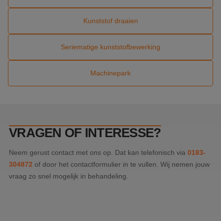
onthou
cookie
van Co
Kunststof draaien
Script.
noodza
correct
Seriematige kunststofbewerking
_GRECAPTCHA
5 maanden 4
Google
Google LLC
weken
reCAP
www.google.com
plaatst
Machinepark
noodza
cookie
(_GREC
wannee
wordt 
met he
de risi
VRAGEN OF INTERESSE?
Neem gerust contact met ons op. Dat kan telefonisch via
0183-
Aanbieder
Naam
Vervaldatum
Omschrijving
304872
of door het contactformulier in te vullen. Wij nemen jouw
/
Domein
Aanbieder
Naam
Vervaldatum
Omschrijving
/
Domein
vraag zo snel mogelijk in behandeling.
fp_user_id
.ankro.nl
1 jaar 1
maand
_ga_1DK5THKWDT
.ankro.nl
1 jaar 1
Deze cookie wor
Aanbieder
/
Naam
Vervaldatum
Omschrijving
maand
gebruikt door
Domein
Google Analytics
om de sessiestat
MUID
1 jaar
Deze cookie wordt
Microsoft
te behouden.