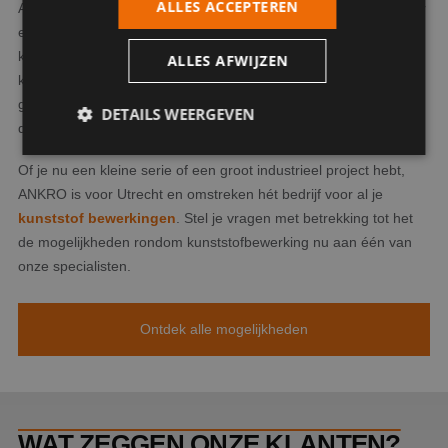
ALLES ACCEPTEREN
Als kunststof bewerker in Utrecht onderscheidt ANKRO zich door
een combinatie van vakmanschap, moderne technologie en
klantgerichte aanpak. Wat ANKRO tot een specialist maakt in
ALLES AFWIJZEN
kunststof bewerken is onze flexibele benadering, ons
geavanceerde machinepark en onze toewijding aan
DETAILS WEERGEVEN
duurzaamheid en kwaliteit.
Of je nu een kleine serie of een groot industrieel project hebt,
ANKRO is voor Utrecht en omstreken hét bedrijf voor al je
Strikt noodzakelijk
Prestatie
Targeting
kunststof bewerkingen
. Stel je vragen met betrekking tot het
Functioneel
Niet-geclassificeerd
de mogelijkheden rondom kunststofbewerking nu aan één van
Strikt noodzakelijke cookies maken de
onze specialisten.
kernfunctionaliteiten van de website mogelijk, zoals
gebruikersaanmelding en accountbeheer. De
website kan niet goed worden gebruikt zonder de
strikt noodzakelijke cookies.
Ontdek alle mogelijkheden
Aanbieder
/
Naam
Vervaldatum
Omschr
Domein
PHPSESSID
Sessie
Cookie
PHP.net
gegene
www.ankro.nl
applica
WAT ZEGGEN ONZE KLANTEN?
basis 