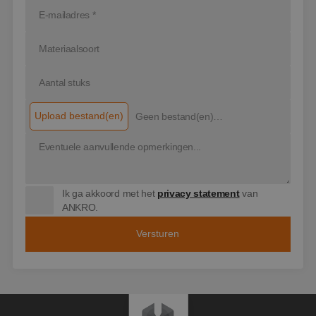
voordat hij de
genoemde websit
bezocht.
IDE
1 jaar
Deze cookie wordt
Google LLC
ingesteld door
.doubleclick.net
Doubleclick en voe
informatie uit ove
hoe de eindgebrui
de website gebrui
en over eventuele
advertenties die d
Upload bestand(en)
Geen bestand(en)
eindgebruiker hee
gezien voordat hij
geselecteerd…
genoemde websit
bezocht.
_clck
.ankro.nl
1 jaar
Deze cookie wordt
gebruikt om
gebruikersinteract
Ik ga akkoord met het
privacy statement
van
en betrokkenheid
ANKRO.
de website te volg
om de
gebruikerservaring
websitefunctionali
te verbeteren.
SM
.c.clarity.ms
Sessie
Dit is een Microsof
MSN 1st party coo
die we gebruiken
het gebruik van d
website voor inter