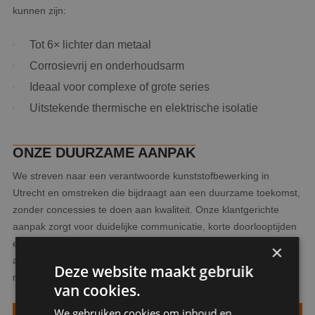
kunnen zijn:
Tot 6× lichter dan metaal
Corrosievrij en onderhoudsarm
Ideaal voor complexe of grote series
Uitstekende thermische en elektrische isolatie
ONZE DUURZAME AANPAK
We streven naar een verantwoorde kunststofbewerking in
Utrecht en omstreken die bijdraagt aan een duurzame toekomst,
zonder concessies te doen aan kwaliteit. Onze klantgerichte
aanpak zorgt voor duidelijke communicatie, korte doorlooptijden
en oplossingen op maat. Of je nu een technisch ontwerp of
×
advies nodig hebt, wij denken met je mee en zorgen voor
Deze website maakt gebruik
nauwkeurige kunststofbewerking volgens jouw specificaties.
van cookies.
We gebruiken cookies om inhoud en