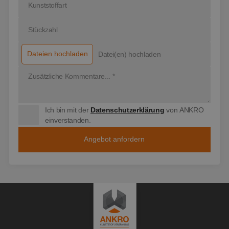
hoe de eindgebrui
de website gebrui
en over eventuele
advertenties die d
eindgebruiker hee
gezien voordat hij
genoemde websit
bezocht.
Dateien hochladen
Datei(en) hochladen
_clck
.ankro.nl
1 jaar
Deze cookie wordt
gebruikt om
gebruikersinteract
en betrokkenheid
de website te volg
om de
Ich bin mit der
Datenschutzerklärung
von ANKRO
gebruikerservaring
websitefunctionali
einverstanden.
te verbeteren.
SM
.c.clarity.ms
Sessie
Dit is een Microsof
MSN 1st party coo
die we gebruiken
het gebruik van d
website voor inter
analyses te meten.
MUID
1 jaar
Deze cookie wordt
Microsoft
veel gebruikt door
Corporation
mijn Microsoft als
.clarity.ms
een unieke
gebruikers-ID. Het
kan worden ingest