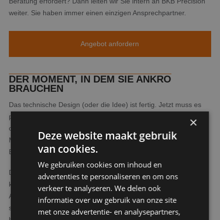
Beratung erfordert? Dann leiten wir Sie intern an BKB Precision
weiter. Sie haben immer einen einzigen Ansprechpartner.
Angebot anfordern
DER MOMENT, IN DEM SIE ANKRO
BRAUCHEN
Das technische Design (oder die Idee) ist fertig. Jetzt muss es
produziert werden. Und das zu einem erschwinglichen Preis,
×
ohne Kompromisse bei der Qualität einzugehen. In diesem
Deze website maakt gebruik
Moment wenden sich Hersteller von Medizinprodukten aus der
van cookies.
Branche an uns.
We gebruiken cookies om inhoud en
Die Herausforderung ist fast immer dieselbe: eine Großserie
advertenties te personaliseren en om ons
kostengünstig zu produzieren, ohne Kompromisse bei den
verkeer te analyseren. We delen ook
Abmessungen oder der Verarbeitung einzugehen. Genau darin
informatie over uw gebruik van onze site
sind wir gut. Wir kümmern uns um den Produktionsprozess,
met onze advertentie- en analysepartners,
helfen Ihnen bei der Entscheidung für die richtige Technologie