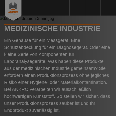
MEDIZINISCHE INDUSTRIE
Kunststoffbearbeitung
Kunststoffarten
Ein Gehäuse für ein Messgerät. Eine
Schutzabdeckung für ein Diagnosegerät. Oder eine
Maschinenpark
kleine Serie von Komponenten für
Nachhaltigkeit
Laboranalysegeräte. Was haben diese Produkte
aus der medizinischen Industrie gemeinsam? Sie
Qualität
erfordern einen Produktionsprozess ohne jegliches
Angebotsanfrage
Risiko einer Hygiene- oder Materialkontamination.
Bei ANKRO verarbeiten wir ausschließlich
Uber uns
hochwertigen Kunststoff. So stellen wir sicher, dass
Referenzen
unser Produktionsprozess sauber ist und Ihr
Endprodukt zuverlässig ist.
Aktuelles