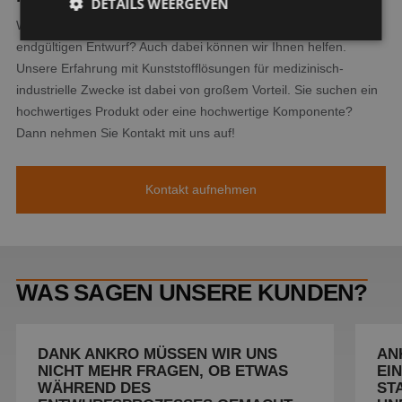
DETAILS WEERGEVEN
Wir fertigen gerne nach Ihren Entwürfen. Sie haben noch keinen
endgültigen Entwurf? Auch dabei können wir Ihnen helfen.
Unsere Erfahrung mit Kunststofflösungen für medizinisch-
Strikt noodzakelijk
Prestatie
Targeting
industrielle Zwecke ist dabei von großem Vorteil. Sie suchen ein
Functioneel
Niet-geclassificeerd
hochwertiges Produkt oder eine hochwertige Komponente?
Dann nehmen Sie Kontakt mit uns auf!
Strikt noodzakelijke cookies maken de
kernfunctionaliteiten van de website mogelijk, zoals
gebruikersaanmelding en accountbeheer. De
website kan niet goed worden gebruikt zonder de
Kontakt aufnehmen
strikt noodzakelijke cookies.
Aanbieder
/
Naam
Vervaldatum
Omschr
Domein
PHPSESSID
Sessie
Cookie
PHP.net
gegene
www.ankro.nl
applica
WAS SAGEN UNSERE KUNDEN?
basis 
taal. Di
identif
algeme
doelei
DANK ANKRO MÜSSEN WIR UNS
AN
wordt 
NICHT MEHR FRAGEN, OB ETWAS
EI
om var
van
WÄHREND DES
ST
gebruik