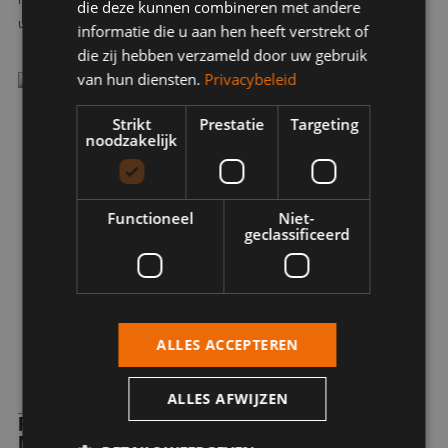
die deze kunnen combineren met andere
und liefern.
informatie die u aan hen heeft verstrekt of
die zij hebben verzameld door uw gebruik
van hun diensten.
Privacybeleid
Strikt
Prestatie
Targeting
noodzakelijk
Functioneel
Niet-
geclassificeerd
ALLES ACCEPTEREN
ALLES AFWIJZEN
FERTIGUNG NACH ZEICHNUNG FÜR
MEDIZINISCHE ANWENDUNGEN