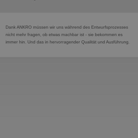
Produkte
Kontakt
Dank ANKRO müssen wir uns während des Entwurfsprozesses
nicht mehr fragen, ob etwas machbar ist - sie bekommen es
immer hin. Und das in hervorragender Qualität und Ausführung.
ANKRO IST SEIT VIELEN JAHREN
AN
EINER UNSERER
STAMMLIEFERANTEN FÜR DREH-
UND FRÄSTEILE AUS
KUNSTSTOFF.
- DEC Group,
Teamleiter Einkauf