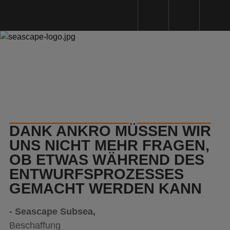
Kunststoffbearbeitung
Kunststoffarten
Maschinenpark
Nachhaltigkeit
DANK ANKRO MÜSSEN WIR
Qualität
UNS NICHT MEHR FRAGEN,
OB ETWAS WÄHREND DES
Angebotsanfrage
ENTWURFSPROZESSES
Uber uns
GEMACHT WERDEN KANN
Referenzen
- Seascape Subsea,
Aktuelles
Beschaffung