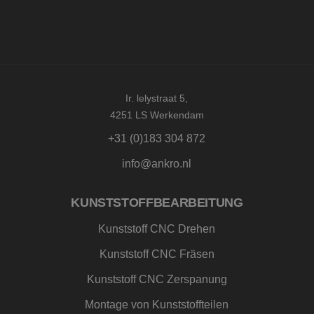
CookieScriptConsent
4 weken 2
Deze c
CookieScript
dagen
wordt 
www.ankro.nl
door d
Script.
om de
cookie
van be
onthou
cookie
van Co
Ir. lelystraat 5,
Script.
4251 LS Werkendam
noodza
correct
+31 (0)183 304 872
_GRECAPTCHA
5 maanden 4
Google
Google LLC
weken
reCAP
www.google.com
info@ankro.nl
plaatst
noodza
cookie
(_GREC
KUNSTSTOFFBEARBEITUNG
wannee
wordt 
met he
Kunststoff CNC Drehen
de risi
Kunststoff CNC Fräsen
Kunststoff CNC Zerspanung
Aanbieder
Montage von Kunststoffteilen
Naam
Vervaldatum
Omschrijving
/
Domein
Aanbieder