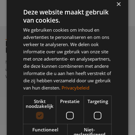
×
Deze website maakt gebruik
van cookies.
We gebruiken cookies om inhoud en
advertenties te personaliseren en om ons
HABEN SIE INTERESSE ODER
verkeer te analyseren. We delen ook
NOCH FRAGEN?
informatie over uw gebruik van onze site
met onze advertentie- en analysepartners,
Nehmen Sie Kontakt mit uns auf. Sie können uns telefonisch
die deze kunnen combineren met andere
unter 0183-304872 oder über das Kontaktformular erreichen.
informatie die u aan hen heeft verstrekt of
Wir werden Ihre Anfrage schnellstmöglich bearbeiten.
die zij hebben verzameld door uw gebruik
van hun diensten.
Privacybeleid
Strikt
Prestatie
Targeting
noodzakelijk
WILLEM VAN DE WETERINGH
Functioneel
Niet-
Büroleiter
geclassificeerd